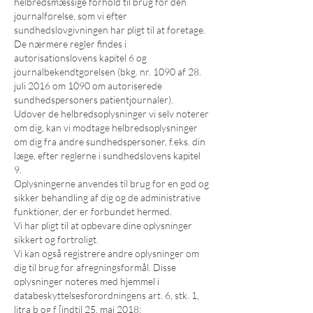
helbredsmæssige forhold til brug for den
journalførelse, som vi efter
sundhedslovgivningen har pligt til at foretage.
De nærmere regler findes i
autorisationslovens kapitel 6 og
journalbekendtgørelsen (bkg. nr. 1090 af 28.
juli 2016 om 1090 om autoriserede
sundhedspersoners patientjournaler).
Udover de helbredsoplysninger vi selv noterer
om dig, kan vi modtage helbredsoplysninger
om dig fra andre sundhedspersoner, f.eks. din
læge, efter reglerne i sundhedslovens kapitel
9.
Oplysningerne anvendes til brug for en god og
sikker behandling af dig og de administrative
funktioner, der er forbundet hermed.
Vi har pligt til at opbevare dine oplysninger
sikkert og fortroligt.
Vi kan også registrere andre oplysninger om
dig til brug for afregningsformål. Disse
oplysninger noteres med hjemmel i
databeskyttelsesforordningens art. 6, stk. 1,
litra b og f [indtil 25. maj 2018: