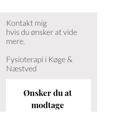
Kontakt mig
hvis du ønsker at vide
mere.
Fysioterapi i Køge &
Næstved
Ønsker du at 
modtage 
nyhedsbreve?
Vi lover der ikke kommer spam, 
men kun gode tilbud, nyheder 