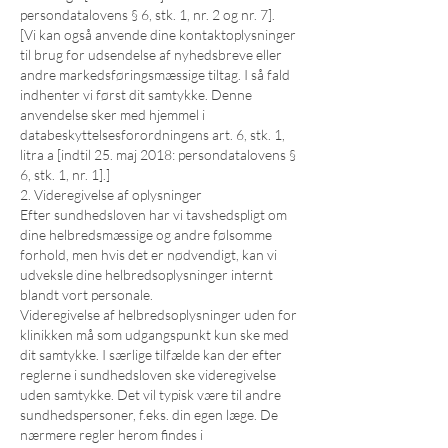
persondatalovens § 6, stk. 1, nr. 2 og nr. 7].
[Vi kan også anvende dine kontaktoplysninger
til brug for udsendelse af nyhedsbreve eller
andre markedsføringsmæssige tiltag. I så fald
indhenter vi først dit samtykke. Denne
anvendelse sker med hjemmel i
databeskyttelsesforordningens art. 6, stk. 1,
litra a [indtil 25. maj 2018: persondatalovens §
6, stk. 1, nr. 1].]
2. Videregivelse af oplysninger
Efter sundhedsloven har vi tavshedspligt om
dine helbredsmæssige og andre følsomme
forhold, men hvis det er nødvendigt, kan vi
udveksle dine helbredsoplysninger internt
blandt vort personale.
Videregivelse af helbredsoplysninger uden for
klinikken må som udgangspunkt kun ske med
dit samtykke. I særlige tilfælde kan der efter
reglerne i sundhedsloven ske videregivelse
uden samtykke. Det vil typisk være til andre
sundhedspersoner, f.eks. din egen læge. De
nærmere regler herom findes i