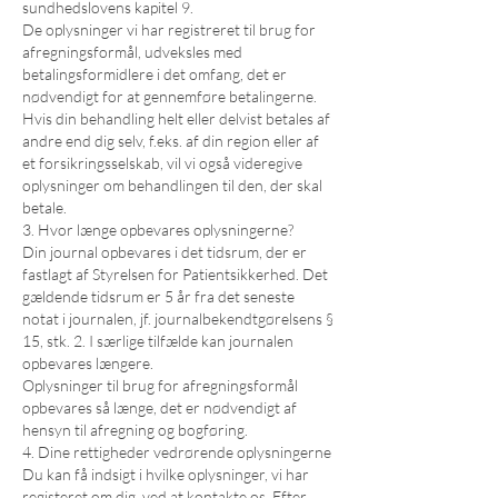
sundhedslovens kapitel 9.
De oplysninger vi har registreret til brug for
afregningsformål, udveksles med
betalingsformidlere i det omfang, det er
nødvendigt for at gennemføre betalingerne.
Hvis din behandling helt eller delvist betales af
andre end dig selv, f.eks. af din region eller af
et forsikringsselskab, vil vi også videregive
oplysninger om behandlingen til den, der skal
betale.
3. Hvor længe opbevares oplysningerne?
Din journal opbevares i det tidsrum, der er
fastlagt af Styrelsen for Patientsikkerhed. Det
gældende tidsrum er 5 år fra det seneste
notat i journalen, jf. journalbekendtgørelsens §
15, stk. 2. I særlige tilfælde kan journalen
opbevares længere.
Oplysninger til brug for afregningsformål
opbevares så længe, det er nødvendigt af
hensyn til afregning og bogføring.
4. Dine rettigheder vedrørende oplysningerne
Du kan få indsigt i hvilke oplysninger, vi har
registeret om dig, ved at kontakte os. Efter