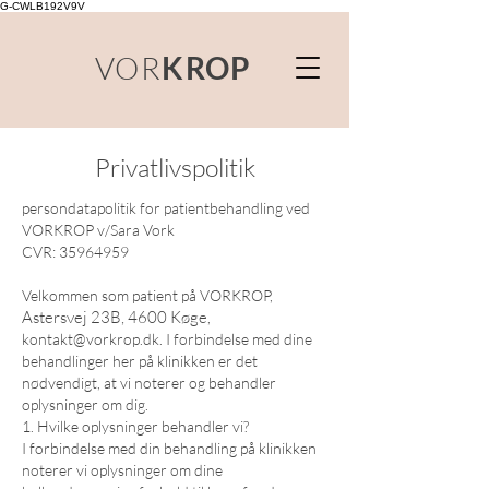
G-CWLB192V9V
VOR
KROP
Privatlivspolitik
persondatapolitik for patientbehandling ved
VORKROP v/Sara Vork
CVR:
35964959
Velkommen som patient på VORKROP,
Astersvej 23B, 4600 Køge
,
kontakt@vorkrop.dk
. I forbindelse med dine
behandlinger her på klinikken er det
nødvendigt, at vi noterer og behandler
oplysninger om dig.
1. Hvilke oplysninger behandler vi?
I forbindelse med din behandling på klinikken
noterer vi oplysninger om dine