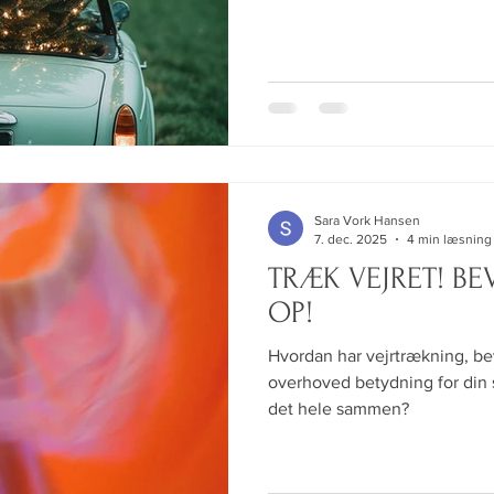
Sara Vork Hansen
7. dec. 2025
4 min læsning
TRÆK VEJRET! BEVÆG DIG! RET DIG
OP!
Hvordan har vejrtrækning, b
overhoved betydning for di
det hele sammen?