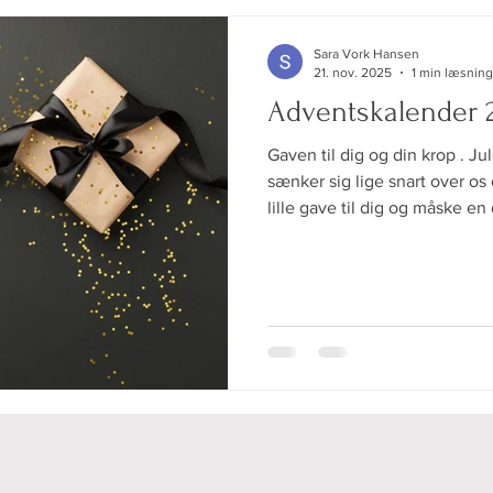
Sara Vork Hansen
21. nov. 2025
1 min læsning
Adventskalender 
Gaven til dig og din krop . J
sænker sig lige snart over os
lille gave til dig og måske e
julemusikken spiller, vanillek
tændes og gaveræset melder 
så gammeldags som en blog -
tids "snackkultur" på sociale 
fastholdelse. Til gengæld lov
i december, hvor vi skal dykk