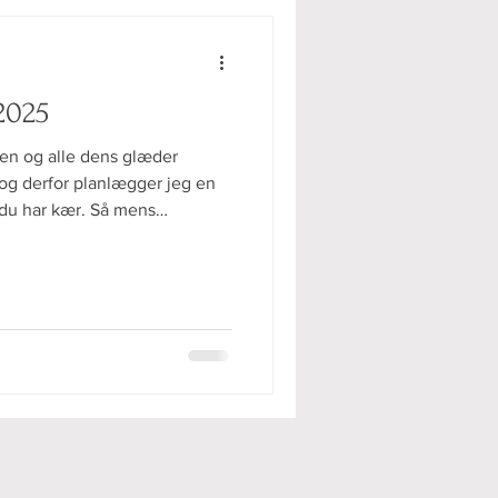
2025
ulen og alle dens glæder
 og derfor planlægger jeg en
n du har kær. Så mens
ranse fortæres, julelyset
sin ankomst, så får du noget
 som tager dig væk fra vores
medier og udfordre dig i
er jeg dig et skriv hver søndag
e ne