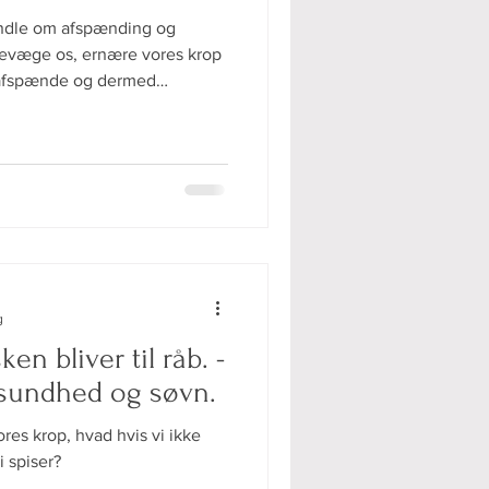
andle om afspænding og
evæge os, ernære vores krop
afspænde og dermed
g
n bliver til råb. -
 sundhed og søvn.
res krop, hvad hvis vi ikke
i spiser?