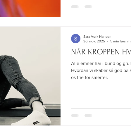
Sara Vork Hansen
30. nov. 2025
5 min læsni
NÅR KROPPEN HV
Alle emner har i bund og grun
Hvordan vi skaber så god bala
os frie for smerter.