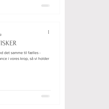
ng
ISKER
d det samme til fælles -
nce i vores krop, så vi holder