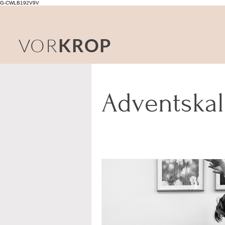
G-CWLB192V9V
VOR
KROP
Adventska