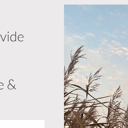
 vide
e &